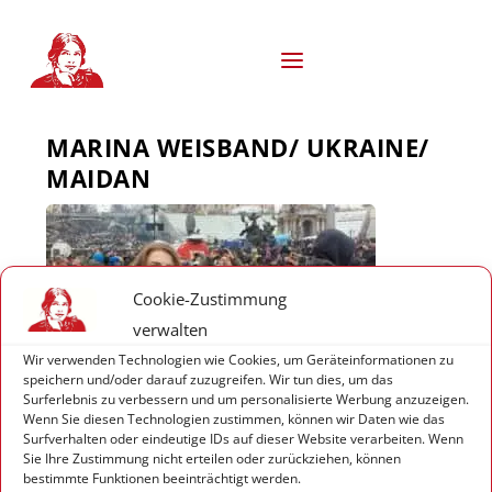
S
k
i
p
t
o
MARINA WEISBAND/ UKRAINE/
c
o
MAIDAN
n
t
e
n
t
Cookie-Zustimmung
verwalten
Wir verwenden Technologien wie Cookies, um Geräteinformationen zu
speichern und/oder darauf zuzugreifen. Wir tun dies, um das
Surferlebnis zu verbessern und um personalisierte Werbung anzuzeigen.
Wenn Sie diesen Technologien zustimmen, können wir Daten wie das
© 2026
| Marina Weisband
MJ Networks
Surfverhalten oder eindeutige IDs auf dieser Website verarbeiten. Wenn
Sie Ihre Zustimmung nicht erteilen oder zurückziehen, können
Impressum
Datenschutzerklärung (EU)
bestimmte Funktionen beeinträchtigt werden.