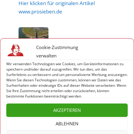
Hier klicken für originalen Artikel
www.prosieben.de
Cookie-Zustimmung
verwalten
“Der Krieg trifft die Ärmsten am
Wir verwenden Technologien wie Cookies, um Geräteinformationen zu
speichern und/oder darauf zuzugreifen. Wir tun dies, um das
heftigsten”
Surferlebnis zu verbessern und um personalisierte Werbung anzuzeigen.
Wenn Sie diesen Technologien zustimmen, können wir Daten wie das
26. Februar 2022
Surfverhalten oder eindeutige IDs auf dieser Website verarbeiten. Wenn
Sie Ihre Zustimmung nicht erteilen oder zurückziehen, können
Der Krieg trifft die Aermsten am
bestimmte Funktionen beeinträchtigt werden.
heftigsten Münster (epd). Nach dem
Angriff auf die Ukraine fordert die in
AKZEPTIEREN
Kiew geborene Grünen-Politikerin
ABLEHNEN
Marina Weisband harte Sanktionen
des Westens gegen Russland. Nur so