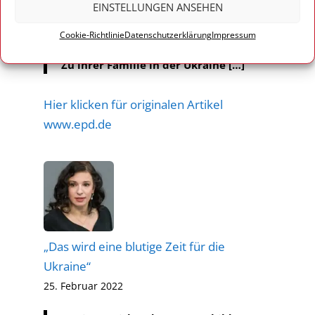
EINSTELLUNGEN ANSEHEN
könne eine weitere Eskalation
verhindert werden, sagte Weisband
Cookie-Richtlinie
Datenschutzerklärung
Impressum
dem Evangelischen Pressedienst (epd).
Zu ihrer Familie in der Ukraine […]
Hier klicken für originalen Artikel
www.epd.de
„Das wird eine blutige Zeit für die
Ukraine“
25. Februar 2022