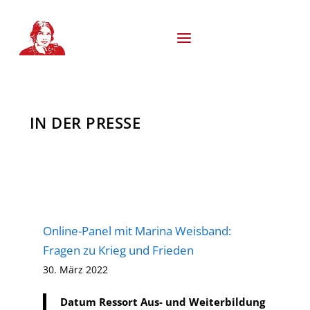
S
k
i
p
t
o
c
o
n
IN DER PRESSE
t
e
n
t
Online-Panel mit Marina Weisband:
Fragen zu Krieg und Frieden
30. März 2022
Datum Ressort Aus- und Weiterbildung