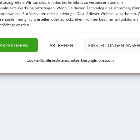
f zuzugreifen. Wir tun dies, um das Surferlebnis zu verbessern und um
onalisierte Werbung anzuzeigen. Wenn Sie diesen Technologien zustimmen, kön
aten wie das Surfverhalten oder eindeutige IDs auf dieser Website verarbeiten.
hre Zustimmung nicht erteilen oder zurückziehen, können bestimmte Funktionen
trächtigt werden.
Impressum
Datenschut
AKZEPTIEREN
ABLEHNEN
EINSTELLUNGEN ANSE
Cookie-Richtlinie
Datenschutzerklärung
Impressum