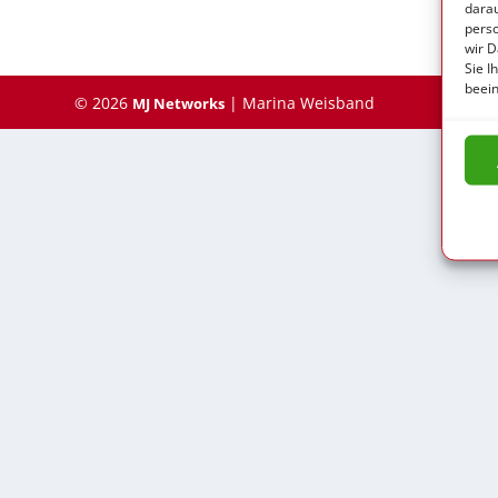
darau
pers
wir D
Sie I
beein
© 2026
| Marina Weisband
MJ Networks