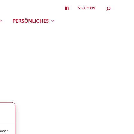
Search
SEARC
for...
PERSÖNLICHES
/oder