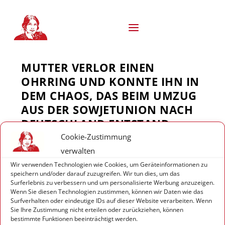
S
k
i
p
t
o
MUTTER VERLOR EINEN
c
o
OHRRING UND KONNTE IHN IN
n
DEM CHAOS, DAS BEIM UMZUG
t
e
AUS DER SOWJETUNION NACH
n
DEUTSCHLAND ENTSTAND,
t
NICHT FINDEN.
Cookie-Zustimmung
verwalten
Wir verwenden Technologien wie Cookies, um Geräteinformationen zu
speichern und/oder darauf zuzugreifen. Wir tun dies, um das
Surferlebnis zu verbessern und um personalisierte Werbung anzuzeigen.
Wenn Sie diesen Technologien zustimmen, können wir Daten wie das
Surfverhalten oder eindeutige IDs auf dieser Website verarbeiten. Wenn
Sie Ihre Zustimmung nicht erteilen oder zurückziehen, können
bestimmte Funktionen beeinträchtigt werden.