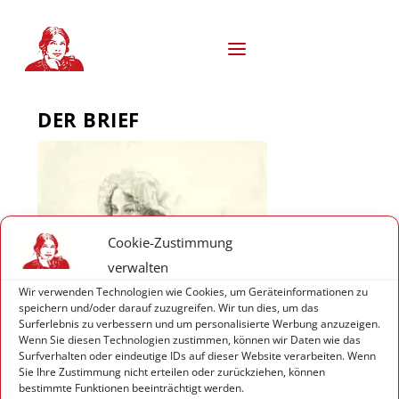
S
k
i
p
t
o
DER BRIEF
c
o
n
t
e
n
t
Cookie-Zustimmung
verwalten
Wir verwenden Technologien wie Cookies, um Geräteinformationen zu
speichern und/oder darauf zuzugreifen. Wir tun dies, um das
Surferlebnis zu verbessern und um personalisierte Werbung anzuzeigen.
Wenn Sie diesen Technologien zustimmen, können wir Daten wie das
Surfverhalten oder eindeutige IDs auf dieser Website verarbeiten. Wenn
Sie Ihre Zustimmung nicht erteilen oder zurückziehen, können
bestimmte Funktionen beeinträchtigt werden.