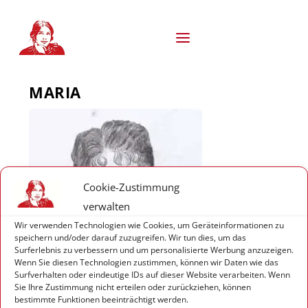
S
k
i
p
t
o
MARIA
c
o
n
t
e
n
t
Cookie-Zustimmung
verwalten
Wir verwenden Technologien wie Cookies, um Geräteinformationen zu
speichern und/oder darauf zuzugreifen. Wir tun dies, um das
Surferlebnis zu verbessern und um personalisierte Werbung anzuzeigen.
Wenn Sie diesen Technologien zustimmen, können wir Daten wie das
Surfverhalten oder eindeutige IDs auf dieser Website verarbeiten. Wenn
Sie Ihre Zustimmung nicht erteilen oder zurückziehen, können
bestimmte Funktionen beeinträchtigt werden.