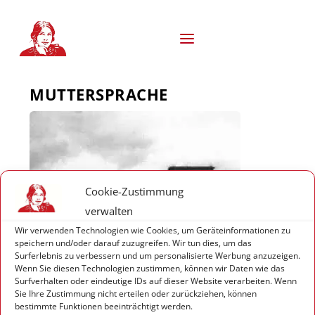
S
k
i
p
t
o
MUTTERSPRACHE
c
o
n
t
e
n
t
Cookie-Zustimmung
verwalten
Wir verwenden Technologien wie Cookies, um Geräteinformationen zu
speichern und/oder darauf zuzugreifen. Wir tun dies, um das
Surferlebnis zu verbessern und um personalisierte Werbung anzuzeigen.
Wenn Sie diesen Technologien zustimmen, können wir Daten wie das
Surfverhalten oder eindeutige IDs auf dieser Website verarbeiten. Wenn
Sie Ihre Zustimmung nicht erteilen oder zurückziehen, können
bestimmte Funktionen beeinträchtigt werden.