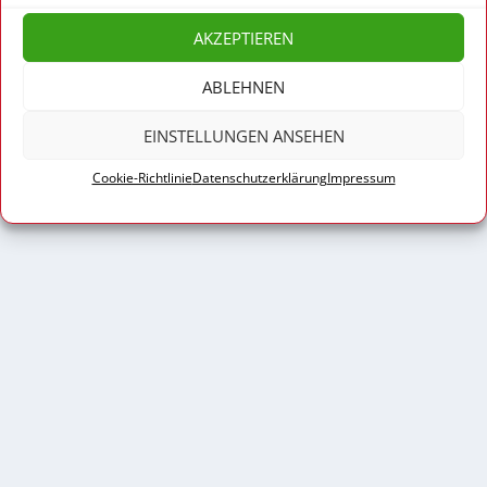
© 2026
| Marina Weisband
MJ Networks
AKZEPTIEREN
Impressum
Datenschutzerklärung (EU)
ABLEHNEN
Cookie-Richtlinie
Haftungsausschluss
EINSTELLUNGEN ANSEHEN
Cookie-Richtlinie
Datenschutzerklärung
Impressum