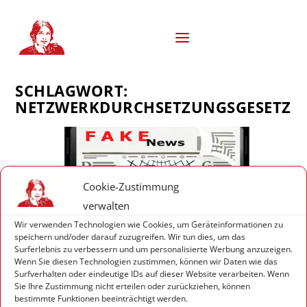
S
k
i
p
t
o
SCHLAGWORT:
c
o
NETZWERKDURCHSETZUNGSGESETZ
n
t
e
n
t
Cookie-Zustimmung
verwalten
Wir verwenden Technologien wie Cookies, um Geräteinformationen zu
speichern und/oder darauf zuzugreifen. Wir tun dies, um das
Surferlebnis zu verbessern und um personalisierte Werbung anzuzeigen.
Wenn Sie diesen Technologien zustimmen, können wir Daten wie das
Surfverhalten oder eindeutige IDs auf dieser Website verarbeiten. Wenn
Sie Ihre Zustimmung nicht erteilen oder zurückziehen, können
bestimmte Funktionen beeinträchtigt werden.