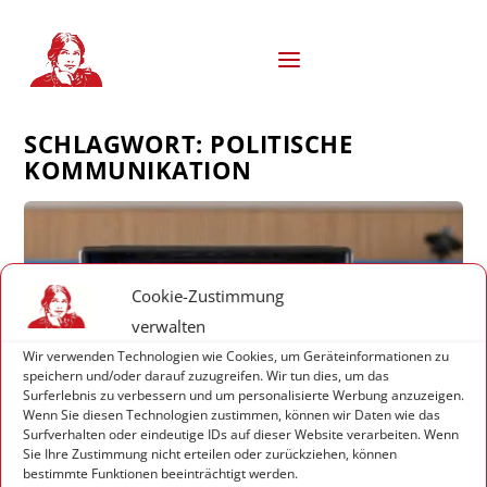
S
k
i
p
t
o
SCHLAGWORT:
POLITISCHE
c
o
KOMMUNIKATION
n
t
e
n
t
Cookie-Zustimmung
verwalten
Wir verwenden Technologien wie Cookies, um Geräteinformationen zu
speichern und/oder darauf zuzugreifen. Wir tun dies, um das
Surferlebnis zu verbessern und um personalisierte Werbung anzuzeigen.
Wenn Sie diesen Technologien zustimmen, können wir Daten wie das
Surfverhalten oder eindeutige IDs auf dieser Website verarbeiten. Wenn
Sie Ihre Zustimmung nicht erteilen oder zurückziehen, können
bestimmte Funktionen beeinträchtigt werden.