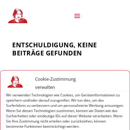
S
k
i
p
t
o
c
ENTSCHULDIGUNG, KEINE
o
n
BEITRÄGE GEFUNDEN
t
e
n
t
Cookie-Zustimmung
© 2026
| Marina Weisband
MJ Networks
verwalten
Impressum
Datenschutzerklärung (EU)
Wir verwenden Technologien wie Cookies, um Geräteinformationen zu
Cookie-Richtlinie
Haftungsausschluss
speichern und/oder darauf zuzugreifen. Wir tun dies, um das
Surferlebnis zu verbessern und um personalisierte Werbung anzuzeigen.
Wenn Sie diesen Technologien zustimmen, können wir Daten wie das
Surfverhalten oder eindeutige IDs auf dieser Website verarbeiten. Wenn
Sie Ihre Zustimmung nicht erteilen oder zurückziehen, können
bestimmte Funktionen beeinträchtigt werden.