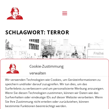
S
k
i
p
t
o
SCHLAGWORT:
TERROR
c
o
n
t
e
n
t
Cookie-Zustimmung
verwalten
Wir verwenden Technologien wie Cookies, um Geräteinformationen zu
speichern und/oder darauf zuzugreifen. Wir tun dies, um das
Surferlebnis zu verbessern und um personalisierte Werbung anzuzeigen.
Wenn Sie diesen Technologien zustimmen, können wir Daten wie das
Surfverhalten oder eindeutige IDs auf dieser Website verarbeiten. Wenn
Sie Ihre Zustimmung nicht erteilen oder zurückziehen, können
VOM UMGANG MIT DER ANGST
bestimmte Funktionen beeinträchtigt werden.