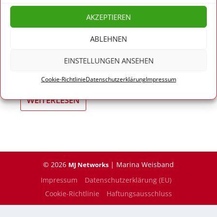
von
Marina Weisband
|
Juli 26, 2016
|
Meinung
|
13
|
AKZEPTIEREN
Nach Terrorattacken neigen wir dazu, starr vor
ABLEHNEN
Angst zu werden. Aber das überlässt den
Handlungsfreiraum jenen, die uns in diese
EINSTELLUNGEN ANSEHEN
Angst treiben.
Cookie-Richtlinie
Datenschutzerklärung
Impressum
WEITERLESEN
© 2026
| Marina Weisband
MJ Networks
Impressum
Datenschutzerklärung (EU)
Cookie-Richtlinie
Haftungsausschluss