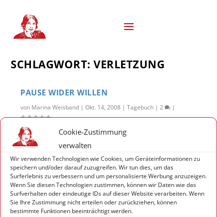
S
k
i
p
t
o
SCHLAGWORT:
VERLETZUNG
c
o
n
t
PAUSE WIDER WILLEN
e
von
Marina Weisband
|
Okt. 14, 2008
|
Tagebuch
|
2
|
n
t
Ich werde in der nächsten Zeit nicht viel
Cookie-Zustimmung
schreiben oder zeichnen können. Der Grund
verwalten
dafür ist simpel: Bei so einer kleinen Art
Wir verwenden Technologien wie Cookies, um Geräteinformationen zu
speichern und/oder darauf zuzugreifen. Wir tun dies, um das
Rauferei ist meine Faust irgendwie unglücklich
Surferlebnis zu verbessern und um personalisierte Werbung anzuzeigen.
auf jemandes Jochbein aufgekommen und
Wenn Sie diesen Technologien zustimmen, können wir Daten wie das
Surfverhalten oder eindeutige IDs auf dieser Website verarbeiten. Wenn
seitdem büße ich...
Sie Ihre Zustimmung nicht erteilen oder zurückziehen, können
bestimmte Funktionen beeinträchtigt werden.