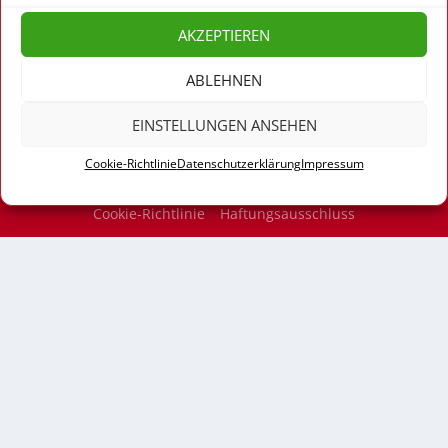
WEITERLESEN
AKZEPTIEREN
ABLEHNEN
EINSTELLUNGEN ANSEHEN
© 2026
| Marina Weisband
MJ Networks
Cookie-Richtlinie
Datenschutzerklärung
Impressum
Impressum
Datenschutzerklärung (EU)
Cookie-Richtlinie
Haftungsausschluss