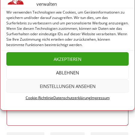
verwalten
Wir verwenden Technologien wie Cookies, um Geräteinformationen zu
speichern und/oder darauf zuzugreifen. Wir tun dies, um das
Surferlebnis zu verbessern und um personalisierte Werbung anzuzeigen.
Wenn Sie diesen Technologien zustimmen, können wir Daten wie das
Surfverhalten oder eindeutige IDs auf dieser Website verarbeiten. Wenn
Sie Ihre Zustimmung nicht erteilen oder zurückziehen, können
HINTERLASSE EINE ANTWORT
bestimmte Funktionen beeinträchtigt werden.
Deine E-Mail-Adresse wird nicht veröffentlicht.
Erforderliche Felder sind mit
*
markiert
AKZEPTIEREN
ABLEHNEN
EINSTELLUNGEN ANSEHEN
Cookie-Richtlinie
Datenschutzerklärung
Impressum