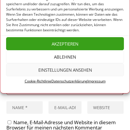
speichern und/oder darauf zuzugreifen. Wir tun dies, um das
Surferlebnis zu verbessern und um personalisierte Werbung anzuzeigen.
HINTERLASSE EINE ANTWORT
Wenn Sie diesen Technologien zustimmen, können wir Daten wie das
Surfverhalten oder eindeutige IDs auf dieser Website verarbeiten. Wenn
Deine E-Mail-Adresse wird nicht veröffentlicht.
Sie Ihre Zustimmung nicht erteilen oder zurückziehen, können
Erforderliche Felder sind mit
*
markiert
bestimmte Funktionen beeinträchtigt werden.
AKZEPTIEREN
ABLEHNEN
EINSTELLUNGEN ANSEHEN
Cookie-Richtlinie
Datenschutzerklärung
Impressum
Name, E-Mail-Adresse und Website in diesem
Browser für meinen nächsten Kommentar