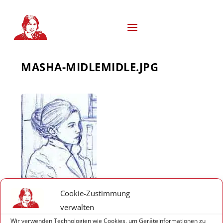
S
k
i
p
t
o
MASHA-MIDLEMIDLE.JPG
c
o
n
t
e
n
t
Cookie-Zustimmung
verwalten
Wir verwenden Technologien wie Cookies, um Geräteinformationen zu