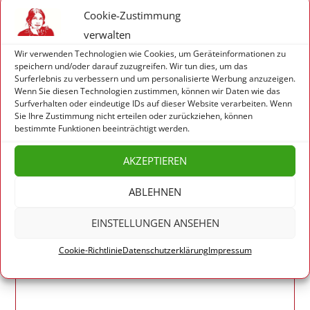
f6abfd5fde58ff36a57e8ef7f847991fv1_max_7
Cookie-Zustimmung
55x425_b3535db83dc50e27c1bb1392364c95
verwalten
a2
Wir verwenden Technologien wie Cookies, um Geräteinformationen zu
speichern und/oder darauf zuzugreifen. Wir tun dies, um das
Surferlebnis zu verbessern und um personalisierte Werbung anzuzeigen.
Wenn Sie diesen Technologien zustimmen, können wir Daten wie das
Surfverhalten oder eindeutige IDs auf dieser Website verarbeiten. Wenn
Sie Ihre Zustimmung nicht erteilen oder zurückziehen, können
bestimmte Funktionen beeinträchtigt werden.
HINTERLASSE EINE ANTWORT
AKZEPTIEREN
Deine E-Mail-Adresse wird nicht veröffentlicht.
Erforderliche Felder sind mit
*
markiert
ABLEHNEN
EINSTELLUNGEN ANSEHEN
Cookie-Richtlinie
Datenschutzerklärung
Impressum