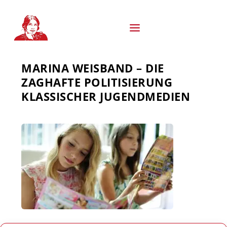
S
k
i
p
t
o
MARINA WEISBAND – DIE
c
o
ZAGHAFTE POLITISIERUNG
n
KLASSISCHER JUGENDMEDIEN
t
e
n
t