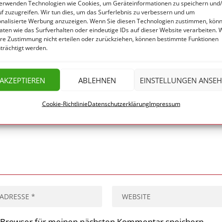
erwenden Technologien wie Cookies, um Geräteinformationen zu speichern und
f zuzugreifen. Wir tun dies, um das Surferlebnis zu verbessern und um
onalisierte Werbung anzuzeigen. Wenn Sie diesen Technologien zustimmen, kön
aten wie das Surfverhalten oder eindeutige IDs auf dieser Website verarbeiten.
hre Zustimmung nicht erteilen oder zurückziehen, können bestimmte Funktionen
trächtigt werden.
forderliche Felder sind mit
*
markiert
AKZEPTIEREN
ABLEHNEN
EINSTELLUNGEN ANSE
Cookie-Richtlinie
Datenschutzerklärung
Impressum
 Browser für meinen nächsten Kommentar speichern.