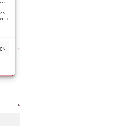
/oder
nen
 Wenn
HEN