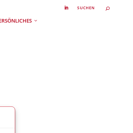
Search
SEARC
for...
ERSÖNLICHES