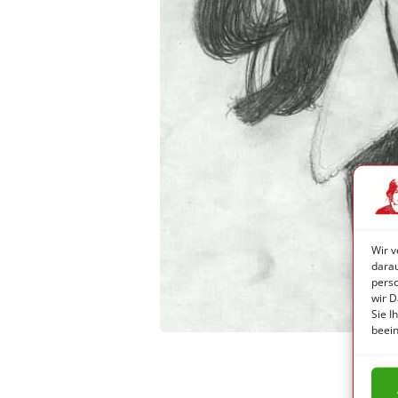
Wir v
darau
pers
wir D
Sie I
beein