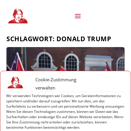
S
k
i
p
t
o
SCHLAGWORT:
DONALD TRUMP
c
o
n
t
e
n
t
Cookie-Zustimmung
verwalten
Wir verwenden Technologien wie Cookies, um Geräteinformationen zu
speichern und/oder darauf zuzugreifen. Wir tun dies, um das
Surferlebnis zu verbessern und um personalisierte Werbung anzuzeigen.
Wenn Sie diesen Technologien zustimmen, können wir Daten wie das
Surfverhalten oder eindeutige IDs auf dieser Website verarbeiten. Wenn
Sie Ihre Zustimmung nicht erteilen oder zurückziehen, können
TRUMP MUSS KEIN NAZI SEIN, UND DAS IST
bestimmte Funktionen beeinträchtigt werden.