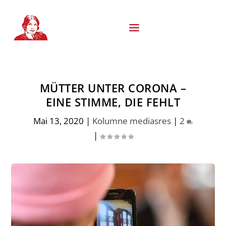
S
k
i
p
t
o
c
o
MÜTTER UNTER CORONA –
n
t
EINE STIMME, DIE FEHLT
e
n
Mai 13, 2020
|
Kolumne mediasres
|
2
t
|