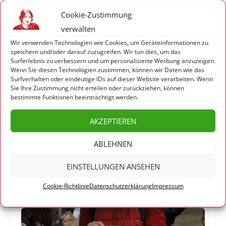
Weniger Glorie, mehr Gehalt
Cookie-Zustimmung
15. April 2020
verwalten
Wir verwenden Technologien wie Cookies, um Geräteinformationen zu
speichern und/oder darauf zuzugreifen. Wir tun dies, um das
Surferlebnis zu verbessern und um personalisierte Werbung anzuzeigen.
Wenn Sie diesen Technologien zustimmen, können wir Daten wie das
Surfverhalten oder eindeutige IDs auf dieser Website verarbeiten. Wenn
Sie Ihre Zustimmung nicht erteilen oder zurückziehen, können
bestimmte Funktionen beeinträchtigt werden.
AKZEPTIEREN
ABLEHNEN
Marina Weisband –
EINSTELLUNGEN ANSEHEN
Kommentiert keine Artikel, die
ihr nicht gelesen habt!
Cookie-Richtlinie
Datenschutzerklärung
Impressum
8. Mai 2019