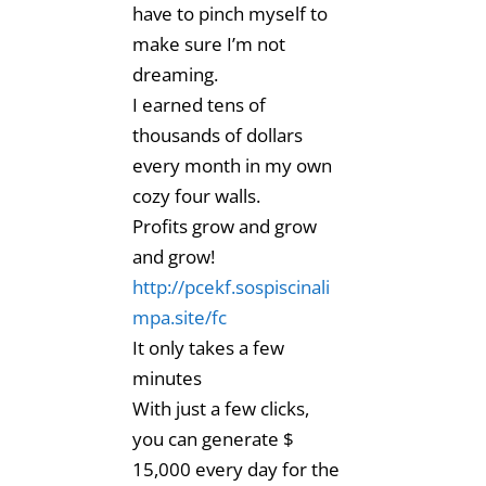
have to pinch myself to
make sure I’m not
dreaming.
I earned tens of
thousands of dollars
every month in my own
cozy four walls.
Profits grow and grow
and grow!
http://pcekf.sospiscinali
mpa.site/fc
It only takes a few
minutes
With just a few clicks,
you can generate $
15,000 every day for the