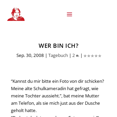
S
k
i
p
t
o
c
o
WER BIN ICH?
n
t
e
Sep. 30, 2008
|
Tagebuch
|
2
|
n
t
“Kannst du mir bitte ein Foto von dir schicken?
Meine alte Schulkameradin hat gefragt, wie
meine Tochter aussieht.”, bat meine Mutter
am Telefon, als sie mich just aus der Dusche
geholt hatte.